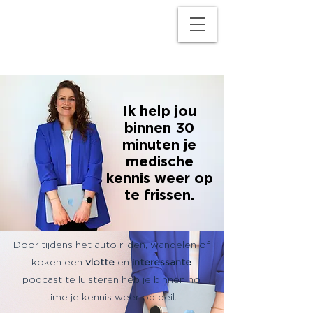
M
P
Ik help jou
binnen 30
minuten je
medische
kennis weer op
te frissen.
Door tijdens het auto rijden, wandelen of
koken een
vlotte
en
interessante
podcast te luisteren heb je binnen no
time je kennis weer op peil.