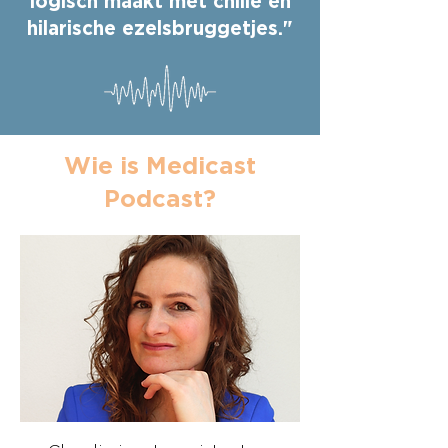
logisch maakt met chille en
hilarische ezelsbruggetjes."
Wie is Medicast
Podcast?