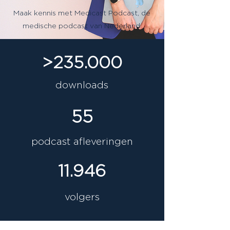
Maak kennis met Medicast Podcast, de
medische podcast van Nederland.
>235.000
downloads
55
podcast afleveringen
11.946
volgers