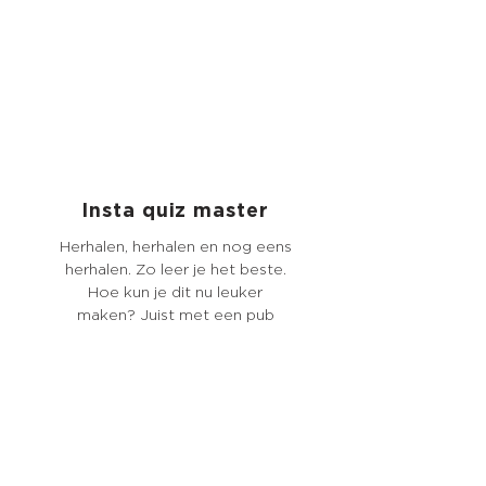
Insta quiz master
Herhalen, herhalen en nog eens
herhalen. Zo leer je het beste.
Hoe kun je dit nu leuker
maken? Juist met een pub
quiz! Test tijdens je dagelijkse
rondje op instagram jouw
medische kennis...