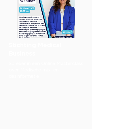
Stichting Medical
Business
Spreker in een Online Masterclass
over Medische mis- en
desinformatie