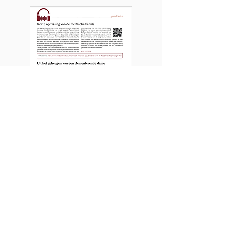
HuisartsNu
"Hierbij wordt er geen 30
minuten aan een stuk gegooid
met allerlei medische termen,
maar ontleedt men het
onderwerp systematisch,
laagdrempelig en praktisch."