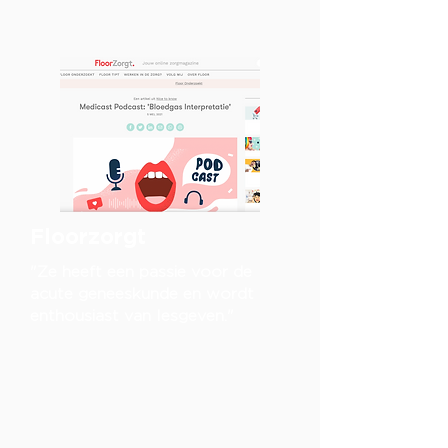
Floorzorgt
"Ze heeft een passie voor de
acute geneeskunde en wordt
enthousiast van lesgeven."