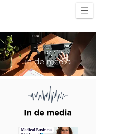
M
P
Medicast Podcast
in de media
In de media