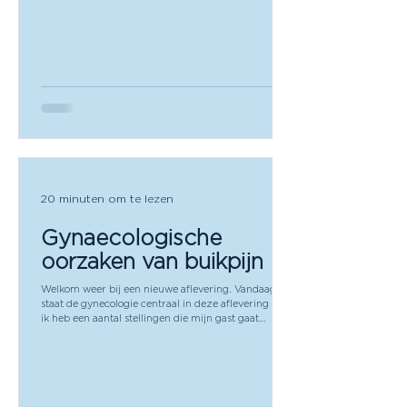
20 minuten om te lezen
Gynaecologische
oorzaken van buikpijn
Welkom weer bij een nieuwe aflevering. Vandaag
staat de gynecologie centraal in deze aflevering en
ik heb een aantal stellingen die mijn gast gaat
beantwoorden met waar of niet waar. Allereerst, een
zwangerschapstest hoeft niet als vrouwen-
anticonceptie gebruiken. Niet waar. Een extra
uterine-graviditeit geeft altijd heftige pijn. Niet waar.
Bij twijfel toch als een pelvic inflammatory disease
behandelen bij fertiele vrouwen? Zeker. Oké bij een