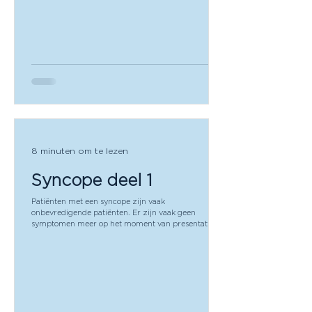
8 minuten om te lezen
Syncope deel 1
Patiënten met een syncope zijn vaak
onbevredigende patiënten. Er zijn vaak geen
symptomen meer op het moment van presentatie en
je komt er niet zo snel achter wat er nu echt
gebeurd is. Er zijn ook diverse onschuldige oorzaken
van een syncope, maar het is onze taak om juist die
ernstige oorzaken eruit te pikken. Hoe doe je dit nu?
Waar moet je op letten bij een patiënt die net een
syncope heeft gehad? Aangezien het een breed
onderwerp is zal de podcast worden opgedeeld in