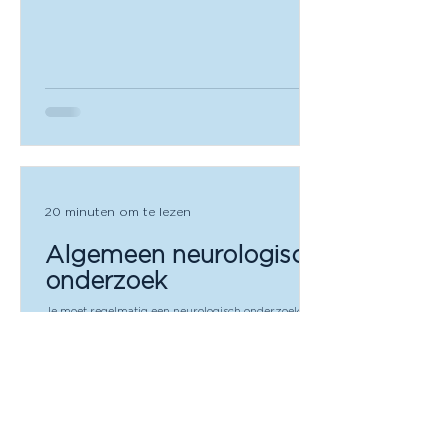
20 minuten om te lezen
Algemeen neurologisch
onderzoek
Je moet regelmatig een neurologisch onderzoek
uitvoeren om te kijken of er sprake is van
neurologische problemen. De ene keer ben je...