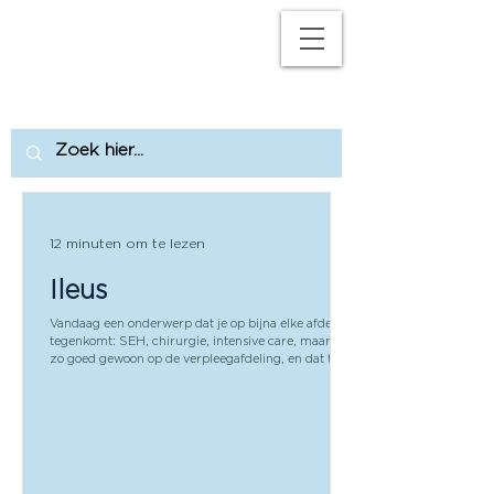
M
P
12 minuten om te lezen
Ileus
Vandaag een onderwerp dat je op bijna elke afdeling
tegenkomt: SEH, chirurgie, intensive care, maar net
zo goed gewoon op de verpleegafdeling, en dat tóch
verraderlijk vaak te laat herkend wordt: de ileus.
Want “die buik loopt niet lekker” hoor je vaak. Het is
zo'n zin die in een overdracht voorbijkomt en waar
iedereen even bij knikt. Maar wanneer is het gewoon
een trage darm na een operatie, iets dat vanzelf
weer op gang komt, en wanneer moet je er wel echt
iets mee? Dat ond