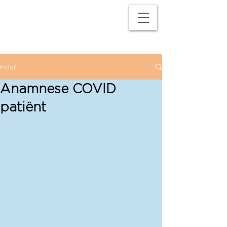
M
P
Post
Anamnese COVID
patiënt