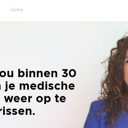
Home
Podcast
Cursussen
Gratis!
Instructe
jou binnen 30
 je medische
 weer op te
rissen.