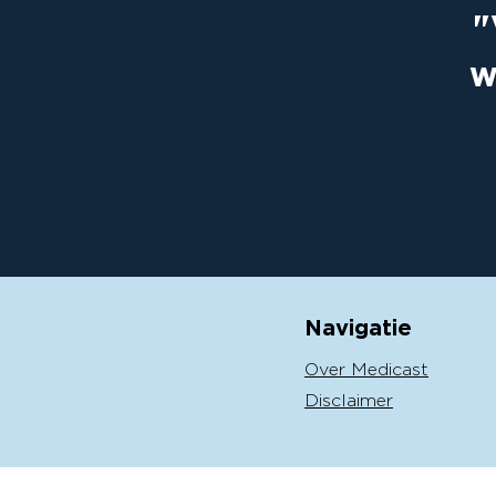
"
w
Navigatie
Over Medicast
Disclaimer