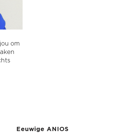
 jou om
maken
chts
Eeuwige ANIOS