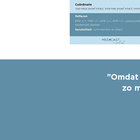
"Omdat 
zo m