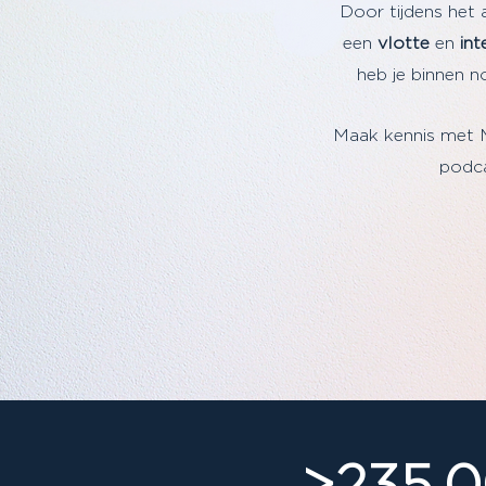
Door tijdens het 
een
vlotte
en
int
heb je binnen no
Maak kennis met 
podca
>235.