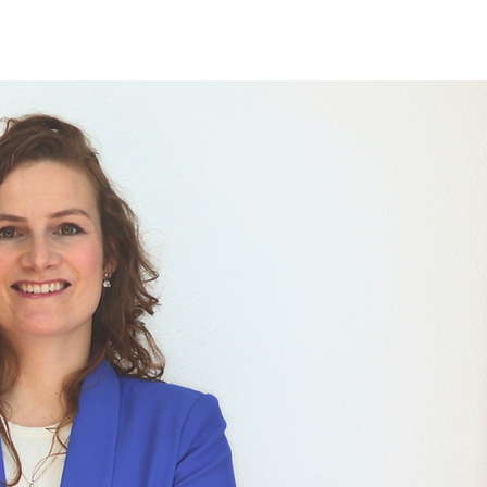
ur/spreker
Over mij
Contact