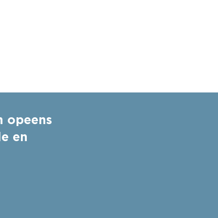
n opeens
le en