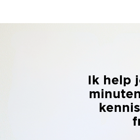
M
P
Ik help 
minuten
kennis
f