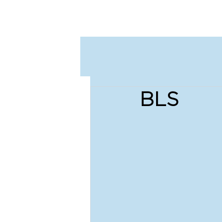
M
P
BLS