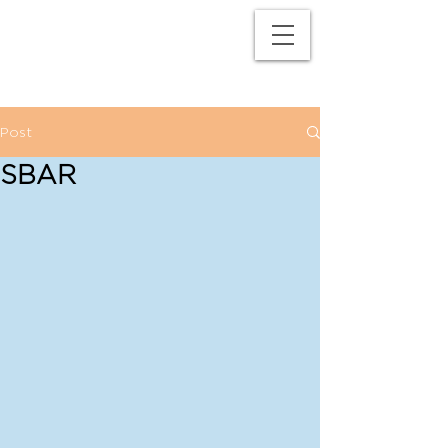
M
P
Post
SBAR