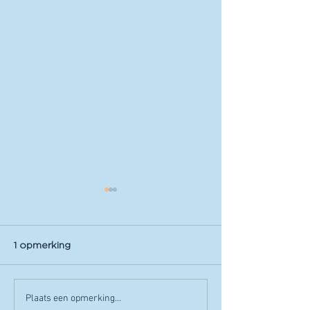
1 opmerking
Toxidromen
Brandwonden
Plaats een opmerking...