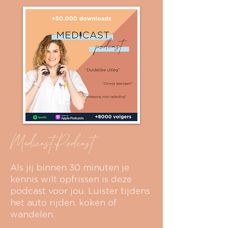
Medicast Podcast
Als jij binnen 30 minuten je
kennis wilt opfrissen is deze
podcast voor jou. Luister tijdens
het auto rijden, koken of
wandelen..