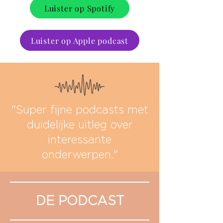
Luister op Spotify
Luister op Apple podcast
"Super fijne podcasts met
duidelijke uitleg over
interessante
onderwerpen."
DE PODCAST