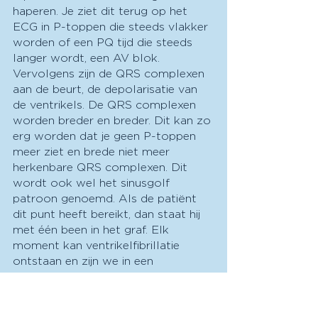
haperen. Je ziet dit terug op het 
ECG in P-toppen die steeds vlakker 
worden of een PQ tijd die steeds 
langer wordt, een AV blok. 
Vervolgens zijn de QRS complexen 
aan de beurt, de depolarisatie van 
de ventrikels. De QRS complexen 
worden breder en breder. Dit kan zo 
erg worden dat je geen P-toppen 
meer ziet en brede niet meer 
herkenbare QRS complexen. Dit 
wordt ook wel het sinusgolf 
patroon genoemd. Als de patiënt 
dit punt heeft bereikt, dan staat hij 
met één been in het graf. Elk 
moment kan ventrikelfibrillatie 
ontstaan en zijn we in een 
reanimatiesetting beland. Deze ECG 
afwijkingen kunnen optreden bij 
verschillende concentraties boven 