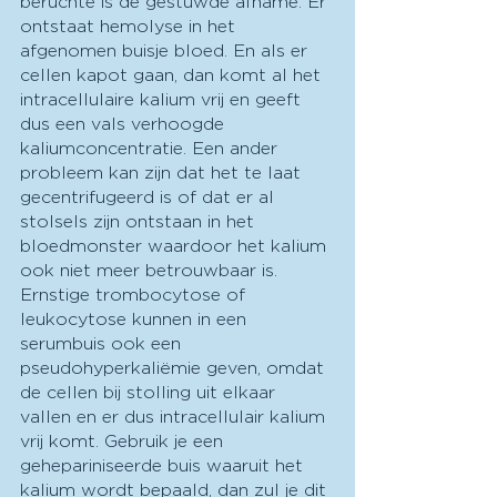
beruchte is de gestuwde afname. Er 
ontstaat hemolyse in het 
afgenomen buisje bloed. En als er 
cellen kapot gaan, dan komt al het 
intracellulaire kalium vrij en geeft 
dus een vals verhoogde 
kaliumconcentratie. Een ander 
probleem kan zijn dat het te laat 
gecentrifugeerd is of dat er al 
stolsels zijn ontstaan in het 
bloedmonster waardoor het kalium 
ook niet meer betrouwbaar is. 
Ernstige trombocytose of 
leukocytose kunnen in een 
serumbuis ook een 
pseudohyperkaliëmie geven, omdat 
de cellen bij stolling uit elkaar 
vallen en er dus intracellulair kalium 
vrij komt. Gebruik je een 
gehepariniseerde buis waaruit het 
kalium wordt bepaald, dan zul je dit 