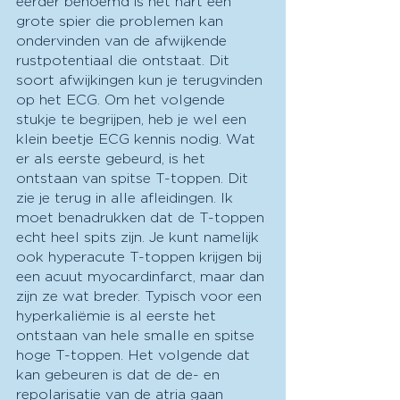
eerder benoemd is het hart een 
grote spier die problemen kan 
ondervinden van de afwijkende 
rustpotentiaal die ontstaat. Dit 
soort afwijkingen kun je terugvinden 
op het ECG. Om het volgende 
stukje te begrijpen, heb je wel een 
klein beetje ECG kennis nodig. Wat 
er als eerste gebeurd, is het 
ontstaan van spitse T-toppen. Dit 
zie je terug in alle afleidingen. Ik 
moet benadrukken dat de T-toppen 
echt heel spits zijn. Je kunt namelijk 
ook hyperacute T-toppen krijgen bij 
een acuut myocardinfarct, maar dan 
zijn ze wat breder. Typisch voor een 
hyperkaliëmie is al eerste het 
ontstaan van hele smalle en spitse 
hoge T-toppen. Het volgende dat 
kan gebeuren is dat de de- en 
repolarisatie van de atria gaan 