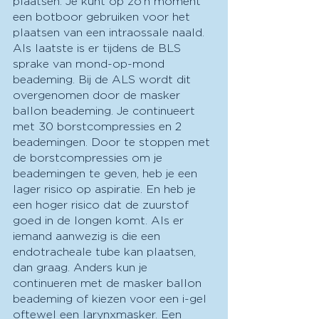
plaatsen. Je kunt op zo’n moment 
een botboor gebruiken voor het 
plaatsen van een intraossale naald. 
Als laatste is er tijdens de BLS 
sprake van mond-op-mond 
beademing. Bij de ALS wordt dit 
overgenomen door de masker 
ballon beademing. Je continueert 
met 30 borstcompressies en 2 
beademingen. Door te stoppen met 
de borstcompressies om je 
beademingen te geven, heb je een 
lager risico op aspiratie. En heb je 
een hoger risico dat de zuurstof 
goed in de longen komt. Als er 
iemand aanwezig is die een 
endotracheale tube kan plaatsen, 
dan graag. Anders kun je 
continueren met de masker ballon 
beademing of kiezen voor een i-gel 
oftewel een larynxmasker. Een 