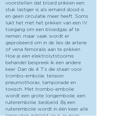
voorstellen dat bloed prikken een 
stuk lastiger is als iemand dood is 
en geen circulatie meer heeft. Soms 
lukt het met het prikken van een IV 
toegang om een bloedgas af te 
nemen, maar vaak wordt er 
geprobeerd om in de lies de arterie 
of vena femoralis aan te prikken. 
Hoe je een elektrolytstoornis 
behandel bespreek ik een andere 
keer. Dan de 4 T’s die staan voor 
trombo-embolie, tension 
pneumothorax, tamponade en 
toxisch. Met trombo-embolie 
wordt een grote longembolie, een 
ruiterembolie, bedoeld. Bij een 
ruiterembolie wordt in één keer alle 
longvaten geblokt en is er geen 
circulatie meer. Uiteraard is de enige 
manier om dit met zekerheid te 