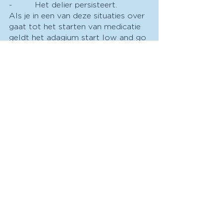
-         Het delier persisteert.
Als je in een van deze situaties over 
gaat tot het starten van medicatie 
geldt het adagium start low and go 
slow.
De twee hoofdgroepen medicatie 
die worden gegeven bij een delier 
zijn antipsychotica en 
benzodiazepines.
Antipsychotica geef je vaak bij 
wanen en hallucinaties. Het eerste 
keus middel is haldol, dit geef je in 
principe oraal maar dit kan ook 
intramusculair worden gegeven. Dit 
middel is gecontraïndiceerd bij een 
lewy body dementie en een 
hypokinetisch rigide syndroom 
zoals parkinson. Dan kan 
rivastigmine of clozapine worden 
gegeven.