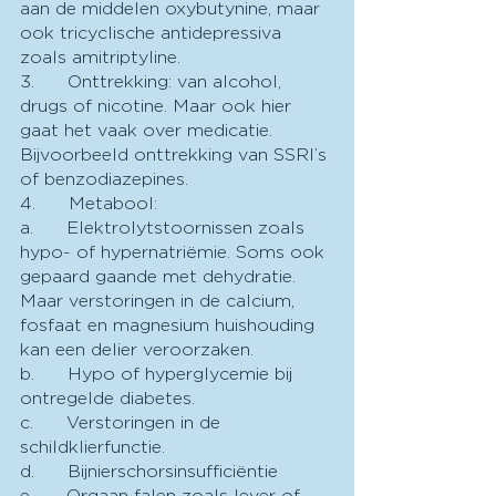
aan de middelen oxybutynine, maar 
ook tricyclische antidepressiva 
zoals amitriptyline.
3.      Onttrekking: van alcohol, 
drugs of nicotine. Maar ook hier 
gaat het vaak over medicatie. 
Bijvoorbeeld onttrekking van SSRI’s 
of benzodiazepines.
4.      Metabool:
a.      Elektrolytstoornissen zoals 
hypo- of hypernatriëmie. Soms ook 
gepaard gaande met dehydratie. 
Maar verstoringen in de calcium, 
fosfaat en magnesium huishouding 
kan een delier veroorzaken.
b.      Hypo of hyperglycemie bij 
ontregelde diabetes.
c.      Verstoringen in de 
schildklierfunctie.
d.      Bijnierschorsinsufficiëntie
e.      Orgaan falen zoals lever of 