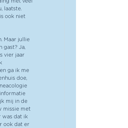
ding met veel 
 laatste. 
s ook niet 
j volwassenen. Om bij iemand met acute buikpijnklachten die op de spoedeisende hulp presenteert. Altijd een echo te doen of in ieder geval beeldvorming te doen. Als dan daarop ook de uterus en de ovaria worden gezien. En die zijn normaal, dan heb je ook al veel dingen uitgesloten. Dus met anamnese lichamelijk onderzoek en een beeldvormingonderzoek wat bijvoorbeeld de radioloog al doet, kun je al heel veel dingen uitsluiten. En wij kunnen dan meer duiding geven aan klachten of juist richting geven als er wel echt een gynaecologische red flag is. Dus ik denk dat het heel erg belangrijk is. Dat je gewoon die vragen wel durft te stellen. Want eigenlijk als je die vragen hebt, plus je hebt al beeldvorming, dan krijgen jullie eigenlijk al een heel mooi pakketje waarbij je al heel snel kunt zeggen van dit is wel iets gynaecologisch of dit is niet iets gynaecologisch. Ja, absoluut. Kijk weet je, het is gewoon een hele fijne mooie samenwerking als je dat al aanlevert aan informatie. En daarmee kunnen we ook gewoon een goed gericht advies geven van oké weet je. Het is echt heel waarschijnlijk dat het iets gyneacologisch is, dus we komen zo snel mogelijk mee beoordelen. Of het is toch helemaal niet zo waarschijnlijk dat er een gyneacologische diagnose is. Of we kunnen het nog niet helemaal zeggen, maar het klinkt niet urgent en misschien is het iets wat verder eerst onderzocht kan worden via de huisarts, want dat kan natuurlijk ook een uitkomst zijn. Het zijn best wel lastige persoonlijke vrage