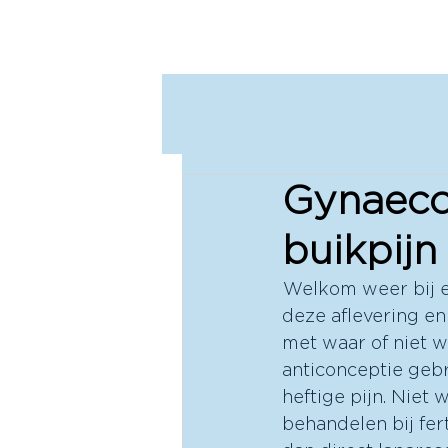
M
P
Gynaeco
buikpijn
 Welkom weer bij e
deze aflevering en
met waar of niet w
anticonceptie gebru
heftige pijn. Niet 
behandelen bij fer