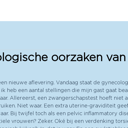
Home
Podcast
Cursussen
Gratis!
Instructe
logische oorzaken van
en nieuwe aflevering. Vandaag staat de gynecologi
 ik heb een aantal stellingen die mijn gast gaat b
aar. Allereerst, een zwangerschapstest hoeft niet 
iken. Niet waar. Een extra uterine-graviditeit geeft
waar. Bij twijfel toch als een pelvic inflammatory dis
tiele vrouwen? Zeker. Oké bij een verdenking tors