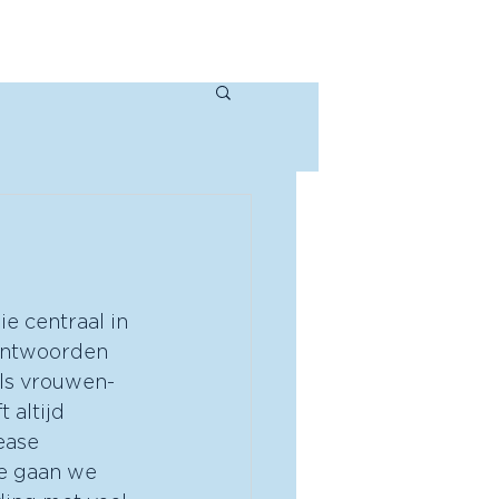
ur/spreker
Over mij
Contact
e centraal in 
eantwoorden 
als vrouwen-
 altijd 
ease 
ie gaan we 