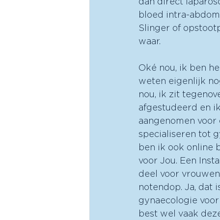
dan direct laparosc
bloed intra-abdomin
Slinger of opstoot
waar. 
Oké nou, ik ben heel benieuwd waarom dingen waar en niet waar zijn. Maar jullie weten eigenlijk nog helemaal niet wie er tegenover me zit. Wie is mijn gast? Ja, nou, ik zit tegenover jou. Ik ben Laurine van der Slink. Ik ben arts, sinds vier jaar afgestudeerd en ik werk bij de gyneacologie. En afgelopen jaar ben ik aangenomen voor de opleiding tot gyneacoloog. Dus de komende jaren ga ik me specialiseren tot gyneacoloog. En naast dat ik dit allemaal in het ziekenhuis doe, ben ik ook online best wel zichtbaar en te vinden. Met mijn kanaal Gyneacologie voor Jou. Een Instagram kanaal en een website waar ik betrouwbare informatie deel voor vrouwen. Met name over gyneacologie. Dus ja, dat is eigenlijk mij in de notendop. Ja, dat is precies ook hoe ik jou heb ontdekt. En wat is jouw missie met gynaecologie voor jou? Ja, wat ik eigenlijk merkte in de spreekkamer was dat ik best wel vaak dezelfde vragen aan vrouwen ging beantwoorden Maar ook dat er echt wel veel misvattingen heersen over gyneacologische onderwerpen. En toen dacht ik van ja, volgens mij kan dat gewoon ook makkelijker. Dan ben ik dus begonnen met het delen van informatie. En dat is eigenlijk meteen vanaf begin af aan wel hartstikke... ...goed ontvangen en er was echt al veel behoefte aan, merkte ik. Dus nu doe ik dat ook deels naast mijn werk. Ja, en vandaag ga jij ons wat meer vertellen over gynaecologie... ...want daar heb ik niet zo heel veel verstand van. Maar gelukkig ben jij er. Nou, superleuk Ik praat heel graag hierover, dus kom maar op. Nou, waar ik het vooral over wilde hebben, want dat is eigenlijk hoe ik vaak in mijn vak in aanraking kom met gyneacologie, is buikpijn Want we vragen vaak de gyneacoloog erbij of er gynecologische oorzaken zijn. Nou, dat is een heel bekende vraag inderdaad We worden daar echt vaak bij gevraagd met buikpijn, zeker op de spoedeisende hulp. Het is toch best wel vrij standaard dat er een vrouw dan komt met buikpijnklachten, dat er al een aantal oorzaken zijn uitgesloten, bijvoorbeeld een echo is gedaan. En dan krijg ik toch best wel regelmatig een telefoontje van de spoedeisende hulparts. Wil jij anders ook deze vrouw even beoordelen? Want ik denk aan iets gyneacologisch. En dat is altijd een beetje spannend, want ja, wat is dan iets gyneacologisch? Ik ben schu