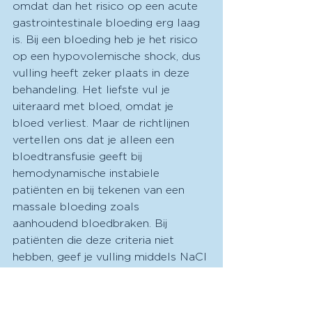
omdat dan het risico op een acute 
gastrointestinale bloeding erg laag 
is. Bij een bloeding heb je het risico 
op een hypovolemische shock, dus 
vulling heeft zeker plaats in deze 
behandeling. Het liefste vul je 
uiteraard met bloed, omdat je 
bloed verliest. Maar de richtlijnen 
vertellen ons dat je alleen een 
bloedtransfusie geeft bij 
hemodynamische instabiele 
patiënten en bij tekenen van een 
massale bloeding zoals 
aanhoudend bloedbraken. Bij 
patiënten die deze criteria niet 
hebben, geef je vulling middels NaCl 
of ringerlactaat. Aan de hand van je 
hemoglobine kun je vervolgens 
checken hoe veel iemand echt heeft 