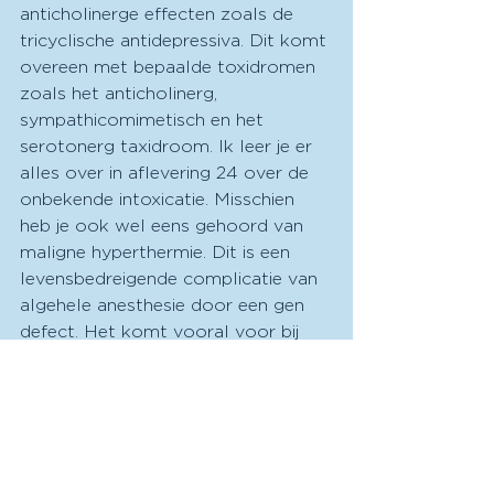
anticholinerge effecten zoals de 
tricyclische antidepressiva. Dit komt 
overeen met bepaalde toxidromen 
zoals het anticholinerg, 
sympathicomimetisch en het 
serotonerg taxidroom. Ik leer je er 
alles over in aflevering 24 over de 
onbekende intoxicatie. Misschien 
heb je ook wel eens gehoord van 
maligne hyperthermie. Dit is een 
levensbedreigende complicatie van 
algehele anesthesie door een gen 
defect. Het komt vooral voor bij 
anesthesiegassen en een bepaalde 
spierverslapper. Je zult deze 
patiënten dus niet zo snel op de 
spoed zien, maar wel in de 
operatiekamer. Hoe herken je het? 
Uiteraard door het oplopen van de 