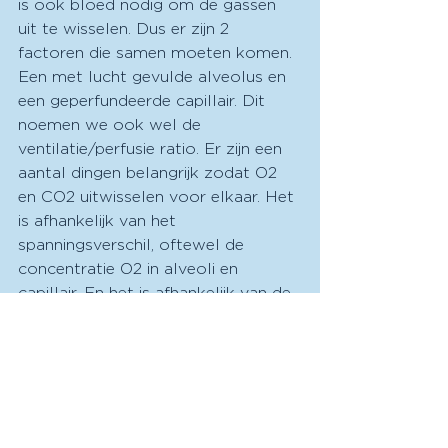
is ook bloed nodig om de gassen 
uit te wisselen. Dus er zijn 2 
factoren die samen moeten komen. 
Een met lucht gevulde alveolus en 
een geperfundeerde capillair. Dit 
noemen we ook wel de 
ventilatie/perfusie ratio. Er zijn een 
aantal dingen belangrijk zodat O2 
en CO2 uitwisselen voor elkaar. Het 
is afhankelijk van het 
spanningsverschil, oftewel de 
concentratie O2 in alveoli en 
capillair. En het is afhankelijk van de 
oppervlakte en dikte van de 
barrière. Zowel O2 als CO2 bindt 
aan hemoglobine. De binding van 
O2 aan hemoglobine, en daarmee 
het loslaten van CO2, wordt beter 
als er aan een aantal factoren 