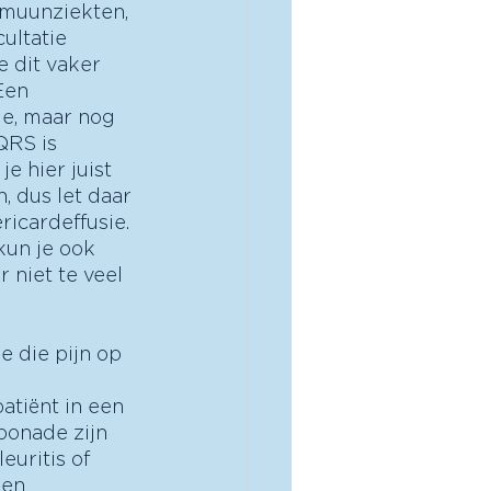
mmuunziekten, 
ultatie 
 dit vaker 
Een 
ie, maar nog 
QRS is 
je hier juist 
, dus let daar 
ricardeffusie. 
kun je ook 
niet te veel 
e die pijn op 
tiënt in een 
ponade zijn 
uritis of 
een 