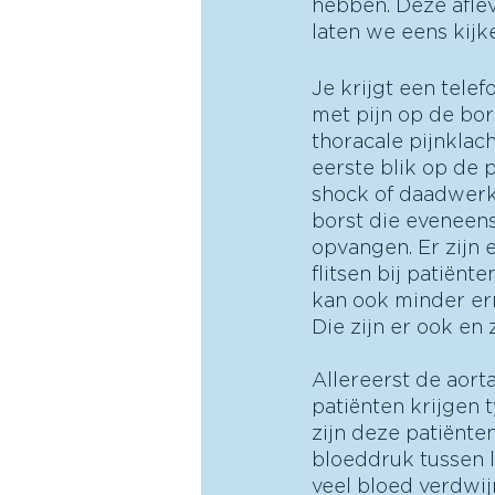
hebben. Deze aflev
laten we eens kijk
Je krijgt een tele
met pijn op de bor
thoracale pijnklac
eerste blik op de p
shock of daadwerke
borst die eveneen
opvangen. Er zijn 
flitsen bij patiën
kan ook minder ern
Die zijn er ook en
Allereerst de aort
patiënten krijgen 
zijn deze patiënte
bloeddruk tussen l
veel bloed verdwij