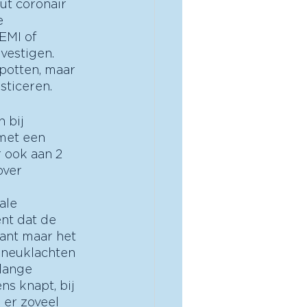
ut coronair 
e 
EMI of 
vestigen. 
potten, maar 
sticeren. 
 bij 
met een 
 ook aan 2 
ver 
ale 
nt dat de 
kant maar het 
pneuklachten 
lange 
s knapt, bij 
 er zoveel 