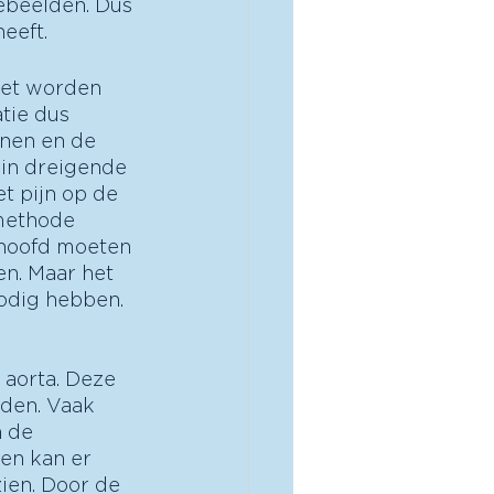
ebeelden. Dus 
eeft.
oet worden 
tie dus 
nnen en de 
 in dreigende 
t pijn op de 
methode 
 hoofd moeten 
en. Maar het 
odig hebben. 
 aorta. Deze 
den. Vaak 
 de 
en kan er 
ien. Door de 