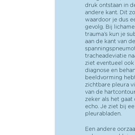
druk ontstaan in d
andere kant. Dit z
waardoor je dus ee
gevolg. Bij licham
trauma’s kun je s
aan de kant van d
spanningspneumoth
tracheadeviatie na
ziet eventueel ook
diagnose en behand
beeldvorming hebt
zichtbare pleura v
van de hartcontour
zeker als het gaat
echo. Je ziet bij 
pleurabladen. 
Een andere oorzaak