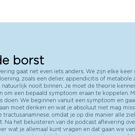
Home
Podcast
Cursussen
Gratis!
Instructe
de borst
ering gaat net even iets anders. We zijn elke keer 
ening, zoals een delier, appendicitis of metabole 
 natuurlijk nooit binnen. Je moet de theorie kennen
 om een bepaald symptoom eraan te koppelen. Ma
s doen. We beginnen vanuit een symptoom en gaan
 aan moet denken en wat je absoluut niet mag misse
 tractusanamnese, omdat je op die manier alle zi
agt. Na het beluisteren van de podcast aflevering o
er wat je allemaal kunt vragen en dat gaan we va