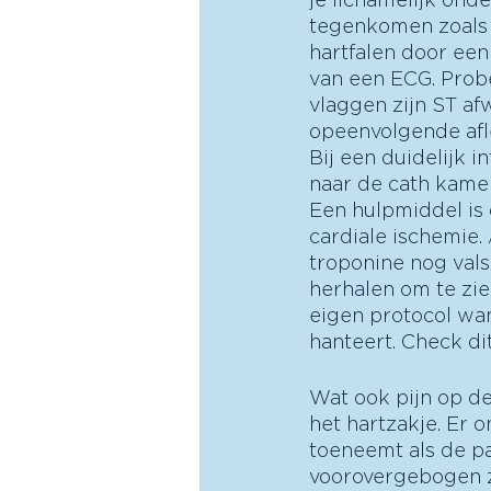
tegenkomen zoals ee
hartfalen door ee
van een ECG. Probe
vlaggen zijn ST af
opeenvolgende afle
Bij een duidelijk i
naar de cath kamer
Een hulpmiddel is 
cardiale ischemie.
troponine nog vals 
herhalen om te zien
eigen protocol wa
hanteert. Check di
Wat ook pijn op de
het hartzakje. Er 
toeneemt als de pat
voorovergebogen zi