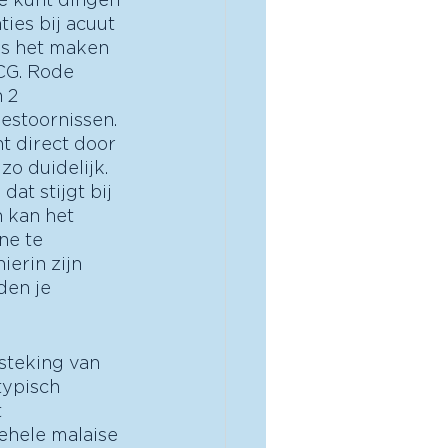
ies bij acuut 
is het maken 
CG. Rode 
 2 
estoornissen. 
t direct door 
o duidelijk. 
at stijgt bij 
 kan het 
ne te 
ierin zijn 
den je 
steking van 
typisch 
 
ehele malaise 