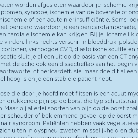
aten worden afgesloten waardoor je ischemie krijg
ptomen, syncope, ischemie van de bovenste of ond
mischemie of een acute nierinsufficiëntie. Soms loo
 het pericard waardoor je een pericardtamponade, 
 en cardiale ischemie kan krijgen. Bij je lichamelij
 vinden: links rechts verschil in bloeddruk, polsdefi
 cortonen, verhoogde CVD, diastolische souffle en 
ssectie sluit je alleen uit op de basis van een CT an
 met de echo ook een dissectieflap aan het begin v
aortawortel of pericardeffusie, maar doe dit alleen 
l hoog is en je een stabiele patiënt hebt. 
se die door je hoofd moet flitsen is een acuut myoc
en drukkende pijn op de borst die typisch uitstraal
. Maar bij allerlei soorten van pijn op de borst zoa
inker schouder of beklemmend gevoel op de borst m
onair syndroom. Patiënten hebben vaak vegetatieve
zich uiten in dyspneu, zweten, misselijkheid en duiz
erzoek hoef je geen enkele afwijking te zien, maar 