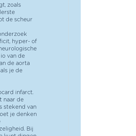
t, zoals 
erste 
pt de scheur 
k onderzoek 
cit, hyper- of 
neurologische 
gio van de 
an de aorta 
als je de 
ard infarct. 
t naar de 
ls stekend van 
oet je denken 
 
eligheid. Bij 
je kunt dingen 