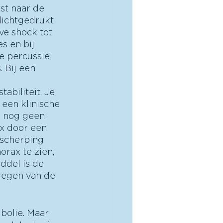
st naar de 
dichtgedrukt 
ve shock tot 
s en bij 
e percussie 
 Bij een 
biliteit. Je 
een klinische 
e nog geen 
x door een 
rscherping 
rax te zien, 
ddel is de 
wegen van de 
bolie. Maar 