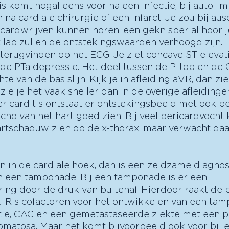
is komt nogal eens voor na een infectie, bij auto-i
 na cardiale chirurgie of een infarct. Je zou bij ausc
cardwrijven kunnen horen, een geknisper al hoor je
et lab zullen de ontstekingswaarden verhoogd zijn. 
e terugvinden op het ECG. Je ziet concave ST elevat
n de PTa depressie. Het deel tussen de P-top en de 
e van de basislijn. Kijk je in afleiding aVR, dan zie 
zie je het vaak sneller dan in de overige afleidingen
ericarditis ontstaat er ontstekingsbeeld met ook pe
cho van het hart goed zien. Bij veel pericardvocht 
tschaduw zien op de x-thorax, maar verwacht daar 
n in de cardiale hoek, dan is een zeldzame diagnos
n een tamponade. Bij een tamponade is er een 
g door de druk van buitenaf. Hierdoor raakt de pa
. Risicofactoren voor het ontwikkelen van een tam
ie, CAG en een gemetastaseerde ziekte met een ple
nomatosa. Maar het komt bijvoorbeeld ook voor bij 