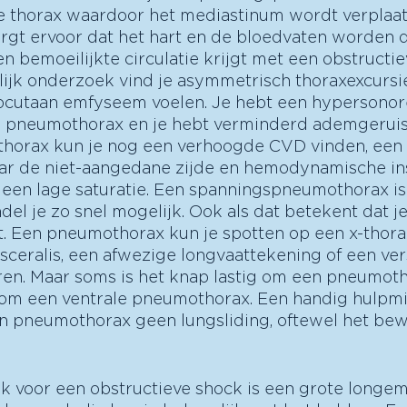
e thorax waardoor het mediastinum wordt verplaat
orgt ervoor dat het hart en de bloedvaten worden 
n bemoeilijkte circulatie krijgt met een obstructie
elijk onderzoek vind je asymmetrisch thoraxexcursie
ubcutaan emfyseem voelen. Je hebt een hypersonor
e pneumothorax en je hebt verminderd ademgeruis.
orax kun je nog een verhoogde CVD vinden, een 
ar de niet-aangedane zijde en hemodynamische insta
 een lage saturatie. Een spanningspneumothorax is 
el je zo snel mogelijk. Ook als dat betekent dat j
. Een pneumothorax kun je spotten op een x-thora
isceralis, een afwezige longvaattekening of een ve
en. Maar soms is het knap lastig om een pneumotho
 om een ventrale pneumothorax. Een handig hulpmi
een pneumothorax geen lungsliding, oftewel het be
 voor een obstructieve shock is een grote longem