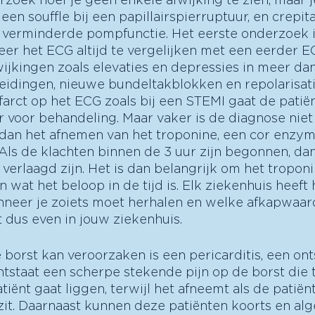
n souffle bij een papillairspierruptuur, en crepitat
n verminderde pompfunctie. Het eerste onderzoek 
er het ECG altijd te vergelijken met een eerder E
wijkingen zoals elevaties en depressies in meer dan
idingen, nieuwe bundeltakblokken en repolarisati
nfarct op het ECG zoals bij een STEMI gaat de patiën
 voor behandeling. Maar vaker is de diagnose niet z
dan het afnemen van het troponine, een cor enzym d
 Als de klachten binnen de 3 uur zijn begonnen, dan
verlaagd zijn. Het is dan belangrijk om het troponi
 wat het beloop in de tijd is. Elk ziekenhuis heeft h
nneer je zoiets moet herhalen en welke afkapwaar
t dus even in jouw ziekenhuis.
 borst kan veroorzaken is een pericarditis, een ont
ontstaat een scherpe stekende pijn op de borst die 
iënt gaat liggen, terwijl het afneemt als de patiënt
t. Daarnaast kunnen deze patiënten koorts en alg