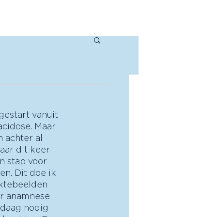
ur/spreker
Over mij
Contact
gestart vanuit 
acidose. Maar 
 achter al 
ar dit keer 
 stap voor 
n. Dit doe ik 
ektebeelden 
ver anamnese 
ndaag nodig 