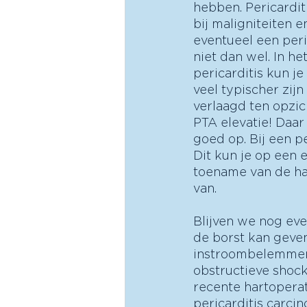
hebben. Pericardit
bij maligniteiten en
eventueel een peri
niet dan wel. In h
pericarditis kun j
veel typischer zij
verlaagd ten opzicht
PTA elevatie! Daar 
goed op. Bij een p
Dit kun je op een e
toename van de har
van. 
Blijven we nog eve
de borst kan geve
instroombelemmerin
obstructieve shock
recente hartoperat
pericarditis carci