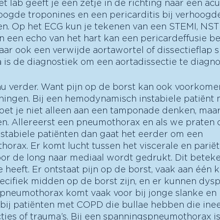
t lab geeft je een zetje in de richting naar een acu
ogde troponines en een pericarditis bij verhoogd
n. Op het ECG kun je tekenen van een STEMI, NST
En een echo van het hart kan een pericardeffusie be
aar ook een verwijde aortawortel of dissectieflap s
a is de diagnostiek om een aortadissectie te diagno
u verder. Want pijn op de borst kan ook voorkomen
ingen. Bij een hemodynamisch instabiele patiënt 
t je niet alleen aan een tamponade denken, maar
n. Allereerst een pneumothorax en als we praten o
tabiele patiënten dan gaat het eerder om een 
rax. Er komt lucht tussen het viscerale en pariët
or de long naar mediaal wordt gedrukt. Dit beteke
 heeft. Er ontstaat pijn op de borst, vaak aan één 
ecifiek midden op de borst zijn, en er kunnen dys
 pneumothorax komt vaak voor bij jonge slanke en 
ij patiënten met COPD die bullae hebben die ineen
cties of trauma’s. Bij een spanningspneumothorax is