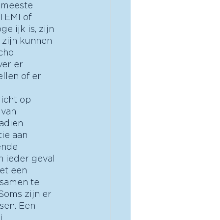
 meeste 
TEMI of 
lijk is, zijn 
 zijn kunnen 
cho 
ver er 
llen of er 
icht op 
 van 
adien 
ie aan 
ende 
n ieder geval 
et een 
samen te 
Soms zijn er 
sen. Een 
j 