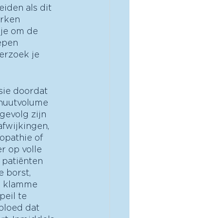
eiden als dit 
rken 
je om de 
epen 
erzoek je 
sie doordat 
inuutvolume 
gevolg zijn 
afwijkingen, 
opathie of 
r op volle 
 patiënten 
 borst, 
en klamme 
eil te 
bloed dat 