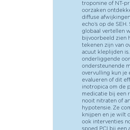
troponine of NT-p
oorzaken ontdekke
diffuse afwijkingen
echo’s op de SEH. S
globaal vertellen 
bijvoorbeeld zien h
tekenen zijn van ov
acuut kleplijden i
onderliggende oorz
ondersteunende med
overvulling kun je
evalueren of dit e
inotropica om de 
medicatie bij een r
nooit nitraten of 
hypotensie. Ze co
knijpen en je wilt 
ook interventies n
spoed PCI bij een 