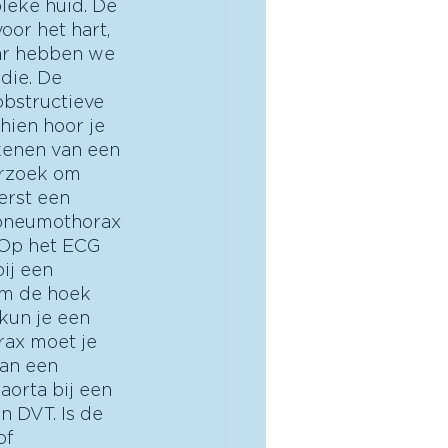
leke huid. De 
oor het hart, 
ar hebben we 
die. De 
bstructieve 
hien hoor je 
kenen van een 
erzoek om 
erst een 
spneumothorax 
 Op het ECG 
ij een 
om de hoek 
kun je een 
ax moet je 
van een 
aorta bij een 
n DVT. Is de 
f 