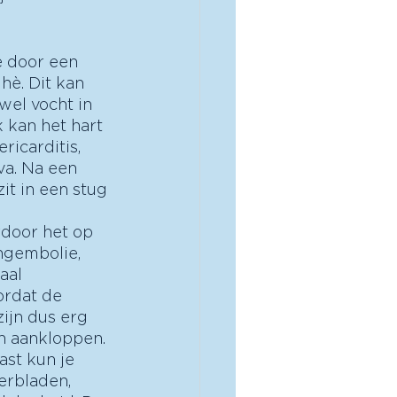
e door een 
hè. Dit kan 
el vocht in 
 kan het hart 
icarditis, 
va. Na een 
it in een stug 
rdoor het op 
ngembolie, 
aal 
rdat de 
ijn dus erg 
n aankloppen. 
ast kun je 
erbladen, 