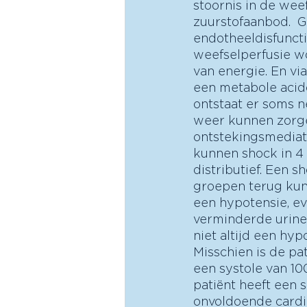
stoornis in de weef
zuurstofaanbod.  G
endotheeldisfunct
weefselperfusie w
van energie. En vi
een metabole acido
ontstaat er soms n
weer kunnen zorge
ontstekingsmediato
kunnen shock in 4 
distributief. Een 
groepen terug kunt
een hypotensie, eve
verminderde urine
niet altijd een hyp
Misschien is de pa
een systole van 10
patiënt heeft een 
onvoldoende cardia