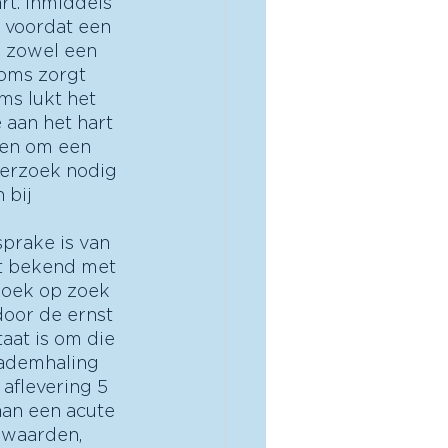
t. Inmiddels 
 voordat een 
e zowel een 
oms zorgt 
ms lukt het 
 aan het hart 
ien om een 
derzoek nodig 
 bij 
prake is van 
nt bekend met 
zoek op zoek 
door de ernst 
aat is om die 
ademhaling 
 aflevering 5 
aan een acute 
swaarden, 