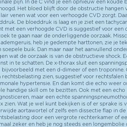
ale pijn. In de C vind je een opnieuw een koude b
hoogd. Het bloed blijft door de obstructie hangen v
gulair venen wat voor een verhoogde CVD zorgt. Da
ddruk. De bloeddruk is laag en je ziet een tachycar
nt met een verhoogde CVD is suggestief voor een o
zoek te gaan naar de onderliggende oorzaak. Missc
 ademgeruis, heb je gedempte harttonen, zie je te
n soepele buik. Dan maar naar het aanvullend ond
jgen wat de oorzaak is van de obstructieve shock. E
st in te schatten. De x-thorax sluit een spanning
 je bijvoorbeeld met een d-dimeer of een troponine.
rechtsbelasting zien, suggestief voor rechtsfalen b
lmonale hypertensie. En dan komt die echo weer 
ele handige skill om te bezitten. Ook met een echo 
nosticeren, maar een echte spanningspneumothor
 zien. Wat je wel kunt bekijken is of er sprake is 
ijde aortawortel of zelfs een dissectie flap in de 
chtsbelasting door een vergrote rechterkamer of ee
maal zeker en heb je nog steeds een longembolie o