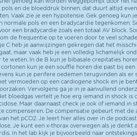
 snel genoeg kan worden weggepompt door het har
ols en de bloeddruk binnen, dat duurt altijd even
oten. Vaak zie je een hypotensie. Gek genoeg kun j
een normale pols en een bradycardie tegenkomen. S
voor een bradycardie zoals een totaal AV block. So
 om de frequentie op te voeren door te veel schade
je C heb je aanwijzingen gekregen dat het missch
aat, maar vaak heb je een volledig lichamelijk on
te weten. In de B kun je bibasale crepitaties horen
 cortonen kun je een souffle horen die past bij een 
vens kun je perifere oedemen terugvinden als er s
t het vermoeden op een cardiogene shock en je be
oorzaken. Vervolgens ga je in je aanvullend onder
Het bloedgas vertelt je hoe erg iemand in shock is 
idose. Maar daarnaast check je ook of iemand in st
te compenseren. De compensatie gebeurt met de 
van het pCO2. Je leert hier alles over in de podcast
ose. Je kunt een x-thorax overwegen als je denkt 
is. In het lab kijk je bijvoorbeeld naar ontsteking