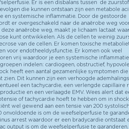
selperfusie. Er is een disbalans tussen  de zuursto
evolgen die kunnen ontstaan zijn een metabole aci
ie en systemische inflammatie. Door de gestoorde 
ordt er overgeschakeld naar de anaërobe weg voo
a deze anaërobe weg, maakt je lichaam lactaat waar
se kunt ontwikkelen. Als de cellen te weinig zuurst
ecrose van de cellen. Er komen toxische metaboliete
n voor endotheeldysfunctie. Er komen ook veel 
ren vrij waardoor je een systemische inflammatie 
groepen indelen: cardiogeen, obstructief, hypovol
shock heeft een aantal gezamenlijke symptomen die j
 zien. Dit kunnen zijn een verhoogde ademhalings
ntueel een tachycardie, een verlengde capillaire re
productie en een verlaagde EMV. Wees alert dat ee
otensie of tachycardie hoeft te hebben om in shock t
tiënt wel gewend aan een tensie van 200 systolisc
0 onvoldoende is om de weefselperfusie te garande
sinus arrest waardoor er een bradycardie ontstaat e
c output is om de weefselperfusie te garanderen. 