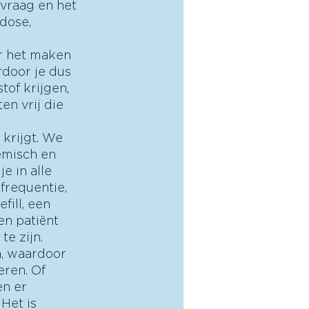
fvraag en het 
dose, 
r het maken 
door je dus 
of krijgen, 
n vrij die 
krijgt. We 
emisch en 
e in alle 
frequentie, 
fill, een 
n patiënt 
e zijn. 
h, waardoor 
ren. Of 
n er 
Het is 