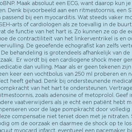
roBNP. Maak absoluut een ECG, want daarop kun je
n. Denk bijvoorbeeld aan een ritmestoornis, een S
 passend bij een myocarditis. Wat steeds vaker moge
EH-arts of cardiologen als ze toevallig in de buurt
wat de functie van het hart is. Zo kunnen ze op de e
oe de contractiliteit van het linkerventrikel is en o
ervulling. De geoefende echografist kan zelfs verte
s. De behandeling is grotendeels afhankelijk van de 
aak.  Er wordt bij een cardiogene shock meer ger
icatie dan vulling. Maar als er geen tekenen zijn
 een keer een vochtbolus van 250 ml proberen en n
ffect heeft gehad. Denk bij ondersteunende medicat
pompkracht van het hart te ondersteunen. Vertrag
itmestoornis, zoals adenosine of metoprolol. Geef i
andere vaatverwijders als je echt een patiënt hebt m
mpenseren voor de lage pompkracht door volledig 
deze compensatie niet teniet doen met je nitraten. 
odig om de oorzaak en daarmee de shock op te los
acuut myocard infarct, eventueel een pacemaker bi