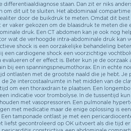
e differentiaaldiagnose staan. Dan zit er niks ande
n om dit uit te sluiten. Het abdominaal compartim
dealiter door de buikdruk te meten. Omdat dit best
dt er vaker gekozen om de blaasdruk te meten die 
dominale druk. Een CT abdomen kan je ook nog hel
tor wat de verhoogde intra-abdominale druk kan v
ctieve shock is een oorzakelijke behandeling beter 
bij een cardiogene shock een voorzichtige vochtbol
evalueren of er effect is. Beter kun je de oorzaak
in bij een spanningspneumothorax. En in echte no
jd ontlasten met de grootste naald die je hebt. Je p
 de 2e intercostaalruimte in het midden van de clav
 tijd om een thoraxdrain te plaatsen. Een longembol
 een indicatie voor trombolyse. In de tussentijd kun 
 houden met vasopressoren. Een pulmonale hyperte
jgen met medicatie maar de enige oplossing is een
. Een tamponade ontlast je met een pericardiocent
t liefst gecontroleerd op OK uitvoert als die tijd er 
n pericarditis constrictiva, een abdominale compart