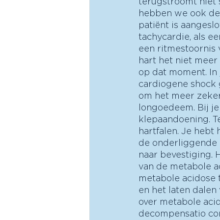
terugstroomt niet
hebben we ook de p
patiënt is aangesl
tachycardie, als 
een ritmestoornis 
hart het niet meer
op dat moment. In 
cardiogene shock g
om het meer zeker 
longoedeem. Bij je
klepaandoening. Te
hartfalen. Je heb
de onderliggende 
naar bevestiging. 
van de metabole ac
metabole acidose 
en het laten dalen 
over metabole acid
decompensatio cord