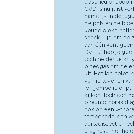
dyspneu of abdomin
CVD is nu juist ver
namelijk in de ju
de pols en de bloe
koude bleke patië
shock. Tijd om op 
aan één kant geen
DVT of heb je gee
toch helder te kri
bloedgas om de ern
uit. Het lab helpt
kun je tekenen van 
longembolie of pu
kijken. Toch een h
pneumothorax diag
ook op een x-thorax
tamponade, een verw
aortadissectie, re
diagnose niet hele