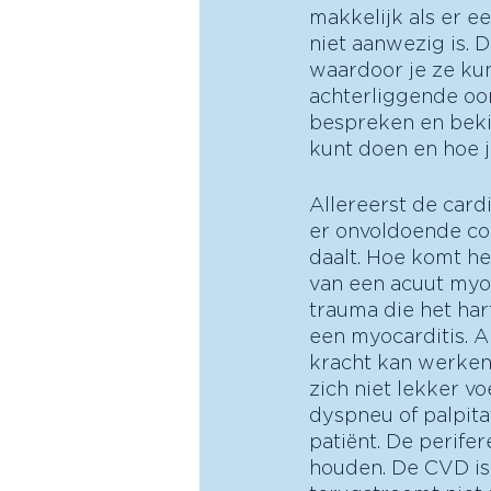
makkelijk als er ee
niet aanwezig is.
waardoor je ze ku
achterliggende oo
bespreken en bekij
kunt doen en hoe 
Allereerst de card
er onvoldoende con
daalt. Hoe komt he
van een acuut myoc
trauma die het har
een myocarditis. A
kracht kan werken,
zich niet lekker v
dyspneu of palpita
patiënt. De perife
houden. De CVD is 