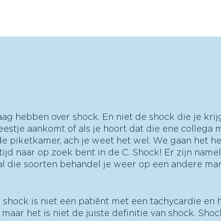
Home
Podcast
Cursussen
Gratis!
Instructe
g hebben over shock. En niet de shock die je krijgt
eestje aankomt of als je hoort dat die ene collega m
de piketkamer, ach je weet het wel. We gaan het h
ijd naar op zoek bent in de C. Shock! Er zijn namel
al die soorten behandel je weer op een andere mani
 shock is niet een patiënt met een tachycardie en 
, maar het is niet de juiste definitie van shock. Shoc