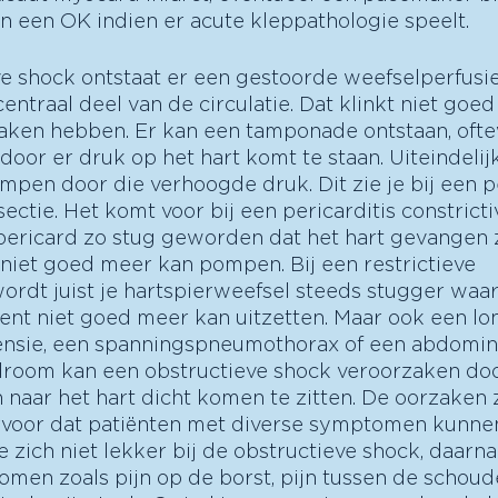
n een OK indien er acute kleppathologie speelt. 
ve shock ontstaat er een gestoorde weefselperfusi
centraal deel van de circulatie. Dat klinkt niet goed 
aken hebben. Er kan een tamponade ontstaan, oftew
door er druk op het hart komt te staan. Uiteindelijk
pen door die verhoogde druk. Dit zie je bij een per
ectie. Het komt voor bij een pericarditis constricti
t pericard zo stug geworden dat het hart gevangen z
niet goed meer kan pompen. Bij een restrictieve 
rdt juist je hartspierweefsel steeds stugger waa
t niet goed meer kan uitzetten. Maar ook een lo
nsie, een spanningspneumothorax of een abdomin
oom kan een obstructieve shock veroorzaken doo
naar het hart dicht komen te zitten. De oorzaken z
 ervoor dat patiënten met diverse symptomen kunne
 zich niet lekker bij de obstructieve shock, daarna
en zoals pijn op de borst, pijn tussen de schoud