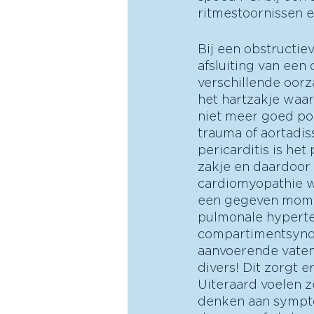
ritmestoornissen e
Bij een obstructie
afsluiting van een 
verschillende oorz
het hartzakje waar
niet meer goed pom
trauma of aortadiss
pericarditis is he
zakje en daardoor 
cardiomyopathie wo
een gegeven momen
pulmonale hyperte
compartimentsyndr
aanvoerende vaten 
divers! Dit zorgt
Uiteraard voelen ze
denken aan symptom