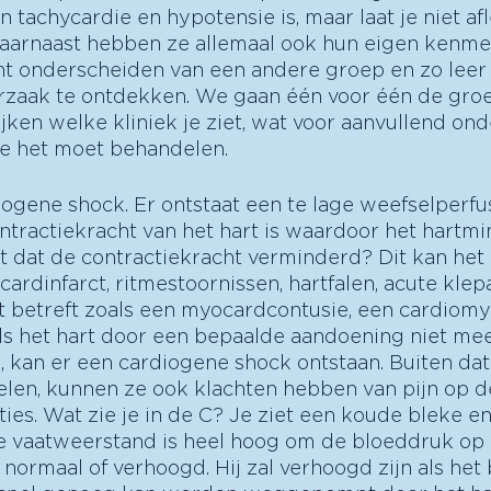
n tachycardie en hypotensie is, maar laat je niet afl
 Daarnaast hebben ze allemaal ook hun eigen kenme
nt onderscheiden van een andere groep en zo leer 
rzaak te ontdekken. We gaan één voor één de gro
ken welke kliniek je ziet, wat voor aanvullend ond
je het moet behandelen.
iogene shock. Er ontstaat een te lage weefselperfu
tractiekracht van het hart is waardoor het hartm
t dat de contractiekracht verminderd? Dit kan het 
ardinfarct, ritmestoornissen, hartfalen, acute klep
t betreft zoals een myocardcontusie, een cardiomy
ls het hart door een bepaalde aandoening niet mee
 kan er een cardiogene shock ontstaan. Buiten dat
oelen, kunnen ze ook klachten hebben van pijn op de
ties. Wat zie je in de C? Je ziet een koude bleke 
re vaatweerstand is heel hoog om de bloeddruk op p
normaal of verhoogd. Hij zal verhoogd zijn als het 