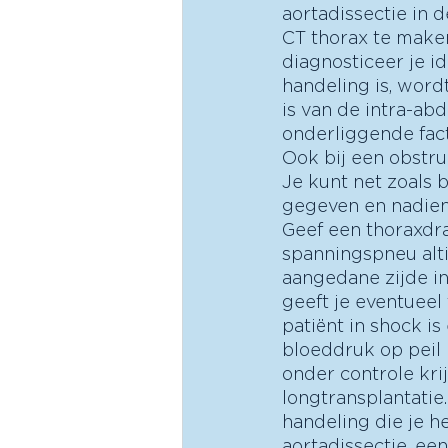
aortadissectie in d
CT thorax te make
diagnosticeer je i
handeling is, wor
is van de intra-ab
onderliggende fac
Ook bij een obstru
Je kunt net zoals 
gegeven en nadien 
Geef een thoraxdra
spanningspneu alti
aangedane zijde in
geeft je eventueel
patiënt in shock is
bloeddruk op peil
onder controle kri
longtransplantatie
handeling die je he
aortadissectie, ee