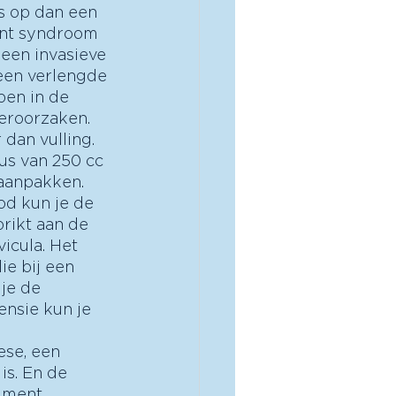
rs op dan een 
ent syndroom 
 een invasieve 
een verlengde 
pen in de 
eroorzaken. 
dan vulling. 
us van 250 cc 
 aanpakken. 
od kun je de 
rikt aan de 
icula. Het 
ie bij een 
je de 
nsie kun je 
 
ese, een 
is. En de 
iment 