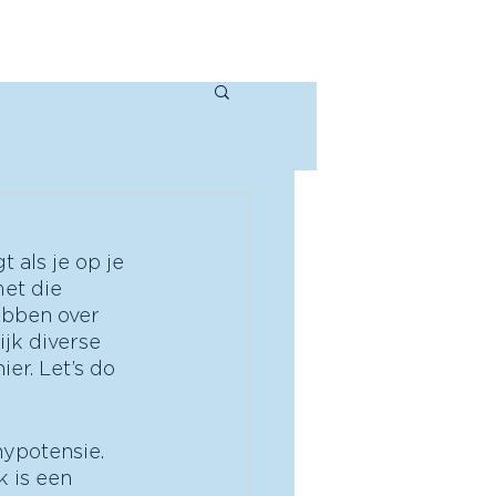
ur/spreker
Over mij
Contact
 als je op je 
et die 
ebben over 
ijk diverse 
er. Let’s do 
hypotensie. 
k is een 