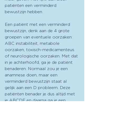
patiënten een verminderd 
bewustzijn hebben. 
Een patiënt met een verminderd 
bewustzijn, denk aan de 4 grote 
groepen van eventuele oorzaken: 
ABC instabiliteit, metabole 
oorzaken, toxisch-medicamenteus 
of neurologische oorzaken. Met dat 
in je achterhoofd, ga je de patiënt 
benaderen. Normaal zou je een 
anamnese doen, maar een 
verminderd bewustzijn staat al 
gelijk aan een D probleem. Deze 
patiënten benader je dus altijd met 
je ABCDE en daarna ga je een 
heteroanamnese doen indien je er 
tijd voor hebt. Allereerst wil je 